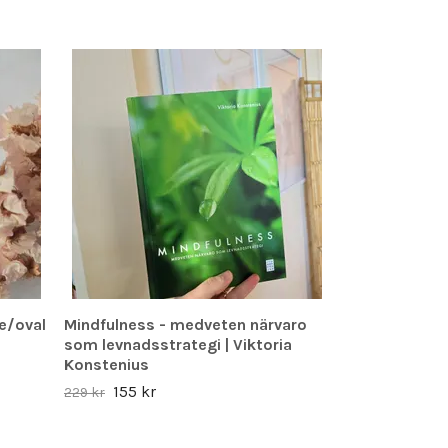
Du skall dö, 
berättelse o
35 kr
pe/oval
Mindfulness - medveten närvaro
som levnadsstrategi | Viktoria
Konstenius
155 kr
229 kr