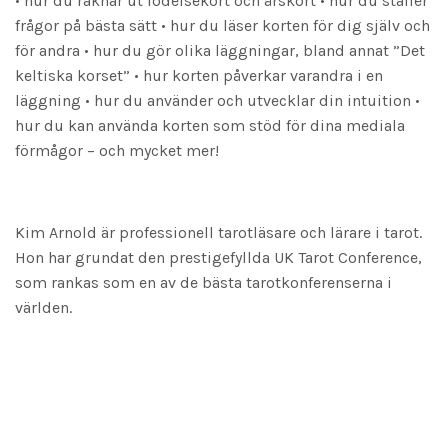
• hur du räknar ut födelsekort och årskort • hur du ställer
frågor på bästa sätt • hur du läser korten för dig själv och
för andra • hur du gör olika läggningar, bland annat ”Det
keltiska korset” • hur korten påverkar varandra i en
läggning • hur du använder och utvecklar din intuition •
hur du kan använda korten som stöd för dina mediala
förmågor – och mycket mer!
Kim Arnold är professionell tarotläsare och lärare i tarot.
Hon har grundat den prestigefyllda UK Tarot Conference,
som rankas som en av de bästa tarotkonferenserna i
världen.