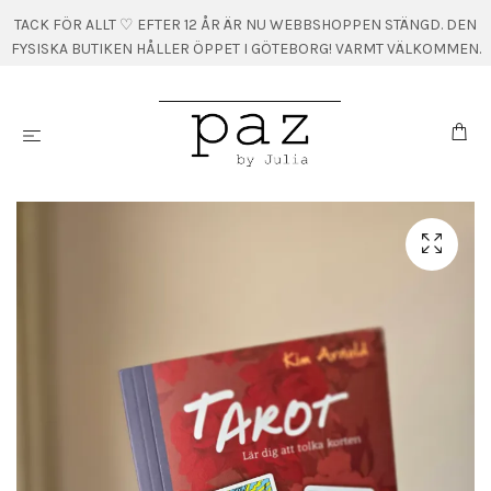
TACK FÖR ALLT ♡ EFTER 12 ÅR ÄR NU WEBBSHOPPEN STÄNGD. DEN
FYSISKA BUTIKEN HÅLLER ÖPPET I GÖTEBORG! VARMT VÄLKOMMEN.