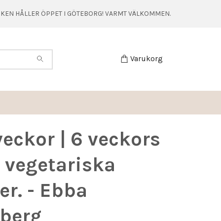
TIKEN HÅLLER ÖPPET I GÖTEBORG! VARMT VÄLKOMMEN.
Varukorg
eckor | 6 veckors
 vegetariska
r. - Ebba
berg