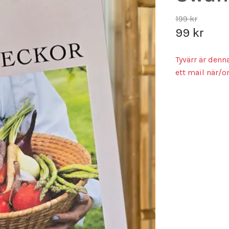
199 kr
99 kr
Tyvärr är denn
ett mail när/o