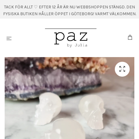
TACK FÖR ALLT ♡ EFTER 12 ÅR ÄR NU WEBBSHOPPEN STÄNGD. DEN
FYSISKA BUTIKEN HÅLLER ÖPPET I GÖTEBORG! VARMT VÄLKOMMEN.