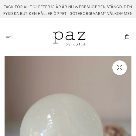
TACK FÖR ALLT ♡ EFTER 12 ÅR ÄR NU WEBBSHOPPEN STÄNGD. DEN
FYSISKA BUTIKEN HÅLLER ÖPPET I GÖTEBORG! VARMT VÄLKOMMEN.