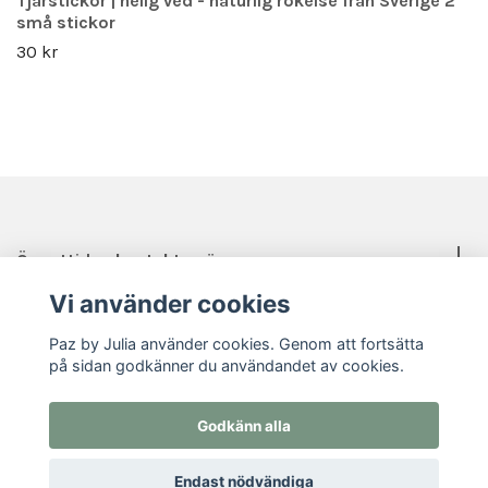
Tjärstickor | helig ved - naturlig rökelse från Sverige 2
små stickor
30 kr
Öppettider, kontakt, mässor mm.
Vi använder cookies
Sociala medier
Paz by Julia använder cookies. Genom att fortsätta
på sidan godkänner du användandet av cookies.
Godkänn alla
© 2026 Paz by Julia
Endast nödvändiga