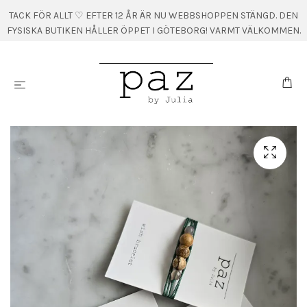
TACK FÖR ALLT ♡ EFTER 12 ÅR ÄR NU WEBBSHOPPEN STÄNGD. DEN
FYSISKA BUTIKEN HÅLLER ÖPPET I GÖTEBORG! VARMT VÄLKOMMEN.