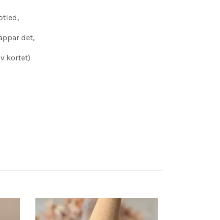
otled,
tappar det,
v kortet)
Tea Tree | Ull