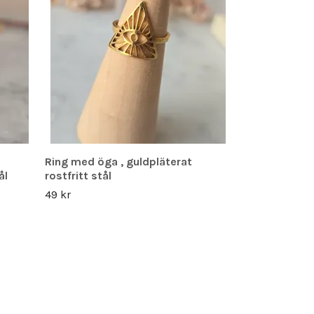
Rökelsestick
35 kr
Ring med öga , guldpläterat
ål
rostfritt stål
49 kr