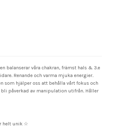
 Den balanserar våra chakran, främst hals & 3.e
 vidare. Renande och varma mjuka energier.
n som hjälper oss att behålla vårt fokus och
e bli påverkad av manipulation utifrån. Håller
ör helt unik ☆