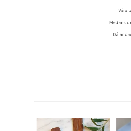
Våra 
Medans du 
Då är ön