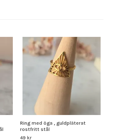
Armband face
persikomåns
regnbågsmå
195 kr
Ring med öga , guldpläterat
ål
rostfritt stål
49 kr